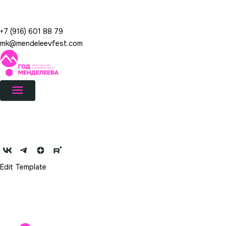
Перейти
Год Менделеева
к
содержимому
+7 (916) 601 88 79
mk@mendeleevfest.com
Новости
Год Менделеева
Партнеры
Мероприятия
Конкурсы
Медиа
Edit Template
Новости
Год Менделеева
Партнеры
Мероприятия
Конкурсы
Медиа