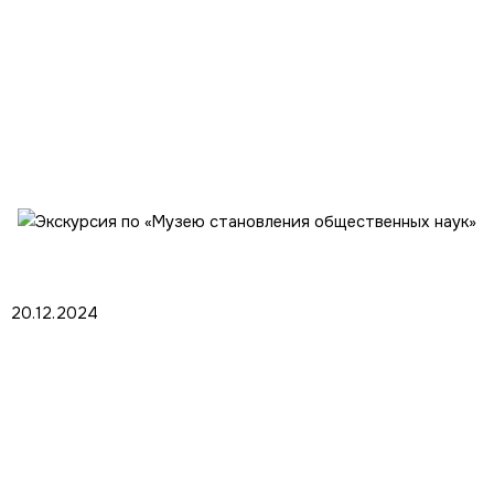
С 9 по 13 декабря 2024 года
состоялось Научно-популярное
мероприятие…
20.12.2024
Экскурсия по «Музею становления
общественных наук»