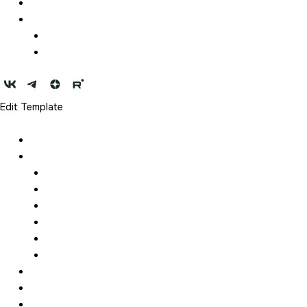
Конкурсы
Медиа
Фотографии
Видеоматериал
Edit Template
Новости
Год Менделеева
Описание
Оргкомитет
География
Сотрудничество
Для СМИ
Контакты
Партнеры
Мероприятия
Конкурсы