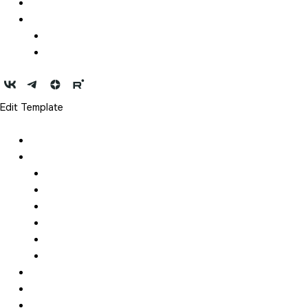
Конкурсы
Медиа
Фотографии
Видеоматериал
Edit Template
Новости
Год Менделеева
Описание
Оргкомитет
География
Сотрудничество
Для СМИ
Контакты
Партнеры
Мероприятия
Конкурсы