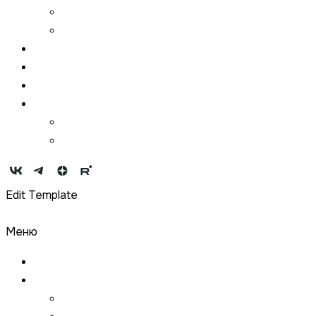
Для СМИ
Контакты
Партнеры
Мероприятия
Конкурсы
Медиа
Фотографии
Видеоматериал
Edit Template
Меню
Новости
Год Менделеева
Описание