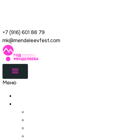
Перейти к содержимому
Год Менделеева
+7 (916) 601 88 79
mk@mendeleevfest.com
Меню
Новости
Год Менделеева
Описание
Оргкомитет
География
Сотрудничество